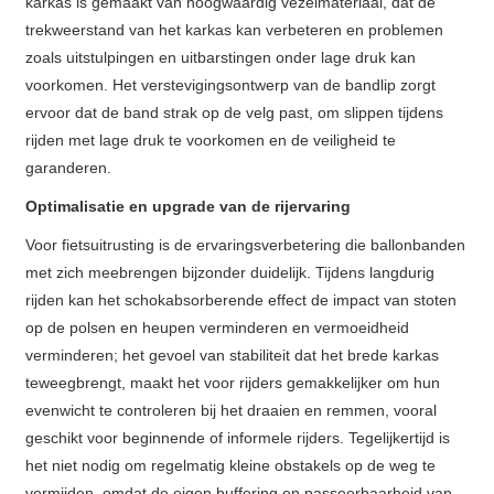
karkas is gemaakt van hoogwaardig vezelmateriaal, dat de
trekweerstand van het karkas kan verbeteren en problemen
zoals uitstulpingen en uitbarstingen onder lage druk kan
voorkomen. Het verstevigingsontwerp van de bandlip zorgt
ervoor dat de band strak op de velg past, om slippen tijdens
rijden met lage druk te voorkomen en de veiligheid te
garanderen.
Optimalisatie en upgrade van de rijervaring
Voor fietsuitrusting is de ervaringsverbetering die ballonbanden
met zich meebrengen bijzonder duidelijk. Tijdens langdurig
rijden kan het schokabsorberende effect de impact van stoten
op de polsen en heupen verminderen en vermoeidheid
verminderen; het gevoel van stabiliteit dat het brede karkas
teweegbrengt, maakt het voor rijders gemakkelijker om hun
evenwicht te controleren bij het draaien en remmen, vooral
geschikt voor beginnende of informele rijders. Tegelijkertijd is
het niet nodig om regelmatig kleine obstakels op de weg te
vermijden, omdat de eigen buffering en passeerbaarheid van