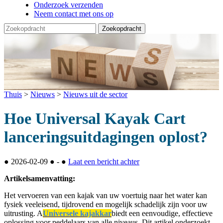
Onderzoek verzenden
Neem contact met ons op
Thuis
>
Nieuws
>
Nieuws uit de sector
Hoe Universal Kayak Cart
lanceringsuitdagingen oplost?
●
2026-02-09
●
-
●
Laat een bericht achter
Artikelsamenvatting:
Het vervoeren van een kajak van uw voertuig naar het water kan
fysiek veeleisend, tijdrovend en mogelijk schadelijk zijn voor uw
uitrusting. A
Universele kajakkar
biedt een eenvoudige, effectieve
oplossing voor peddelaars van alle niveaus. Dit artikel onderzoekt