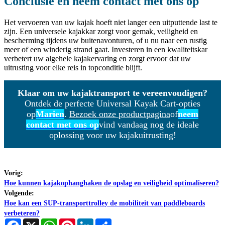
Conclusie en neem contact met ons op
Het vervoeren van uw kajak hoeft niet langer een uitputtende last te
zijn. Een universele kajakkar zorgt voor gemak, veiligheid en
bescherming tijdens uw buitenavonturen, of u nu naar een rustig
meer of een winderig strand gaat. Investeren in een kwaliteitskar
verbetert uw algehele kajakervaring en zorgt ervoor dat uw
uitrusting voor elke reis in topconditie blijft.
Klaar om uw kajaktransport te vereenvoudigen?
Ontdek de perfecte Universal Kayak Cart-opties
op
Marien
.
Bezoek onze productpagina
of
neem
contact met ons op
vind vandaag nog de ideale
oplossing voor uw kajakuitrusting!
Vorig:
Hoe kunnen kajakophanghaken de opslag en veiligheid optimaliseren?
Volgende:
Hoe kan een SUP-transporttrolley de mobiliteit van paddleboards
verbeteren?
Facebook
X
WhatsApp
Pinterest
LinkedIn
Share