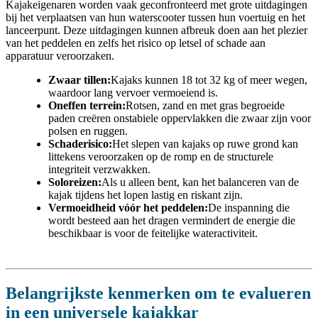
Kajakeigenaren worden vaak geconfronteerd met grote uitdagingen
bij het verplaatsen van hun waterscooter tussen hun voertuig en het
lanceerpunt. Deze uitdagingen kunnen afbreuk doen aan het plezier
van het peddelen en zelfs het risico op letsel of schade aan
apparatuur veroorzaken.
Zwaar tillen:
Kajaks kunnen 18 tot 32 kg of meer wegen,
waardoor lang vervoer vermoeiend is.
Oneffen terrein:
Rotsen, zand en met gras begroeide
paden creëren onstabiele oppervlakken die zwaar zijn voor
polsen en ruggen.
Schaderisico:
Het slepen van kajaks op ruwe grond kan
littekens veroorzaken op de romp en de structurele
integriteit verzwakken.
Soloreizen:
Als u alleen bent, kan het balanceren van de
kajak tijdens het lopen lastig en riskant zijn.
Vermoeidheid vóór het peddelen:
De inspanning die
wordt besteed aan het dragen vermindert de energie die
beschikbaar is voor de feitelijke wateractiviteit.
Belangrijkste kenmerken om te evalueren
in een universele kajakkar