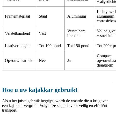
+ afgedicht
Lichtgewic
Framemateriaal
Staal
Aluminium
aluminium 
corrosiebe
Verstelbare
Volledig ve
Verstelbaarheid
Vast
breedte
+ snelsluiti
Laadvermogen
Tot 100 pond
Tot 150 pond
Tot 200+ p
Compact
Opvouwbaarheid
Nee
Ja
opvouwbaa
draagriem
Hoe u uw kajakkar gebruikt
Als u het juiste gebruik begrijpt, wordt de waarde die u krijgt van
een kajakkar vergroot. Volg deze stappen voor veilig en efficiënt
transport.