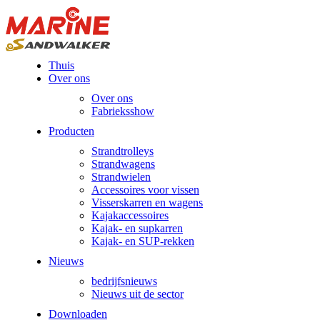
Thuis
Over ons
Over ons
Fabrieksshow
Producten
Strandtrolleys
Strandwagens
Strandwielen
Accessoires voor vissen
Visserskarren en wagens
Kajakaccessoires
Kajak- en supkarren
Kajak- en SUP-rekken
Nieuws
bedrijfsnieuws
Nieuws uit de sector
Downloaden