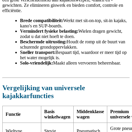
gewichten. Ze elimineren giswerk en bieden comfort, controle en
efficiëntie.
Brede compatibiliteit:
Werkt met sit-on-top, sit-in kajaks,
kano's en SUP-boards.
Vermindert fysieke belasting:
Wielen dragen gewicht,
zodat u dat niet hoeft te doen.
Beschermde uitrusting:
Houdt de romp uit de buurt van
schurende grondoppervlakken.
Sneller transport:
Bespaart tijd, waardoor er meer tijd op
het water mogelijk is.
Solo-vriendelijk:
Maakt alleen vervoeren beheersbaar.
Vergelijking van universele
kajakkarfuncties
Basis
Middenklasse
Premium
Functie
winkelwagen
wagen
universele
Grote pneu
Wieltype
Stevig
Pneumatisch