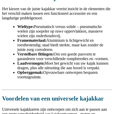
Het kiezen van de juiste kajakkar vereist inzicht in de elementen die
het verschil maken tussen een functioneel accessoire en een
langdurige peddelgenoot.
Wieltype:
Pneumatisch versus solide – pneumatische
wielen zijn soepeler op ruwe oppervlakken, massieve
wielen zijn onderhoudsvrij.
Framemateriaal:
Aluminium is lichtgewicht en
roestbestendig; staal biedt sterkte, maar kan zonder de
juiste zorg corroderen.
Verstelbare fittingen:
Om een ​​goede pasvorm te
garanderen voor verschillende rompbreedtes en -vormen.
Laadvermogen:
Moet het gewicht van uw kajak kunnen
dragen, plus alle uitrusting die aan boord is verpakt.
Opberggemak:
Opvouwbare ontwerpen besparen
voertuigruimte.
Voordelen van een universele kajakkar
Universele kajakkarren zijn ontworpen om zich aan te passen aan
een grote verscheidenheid aan kajakontwerpen, -maten en -