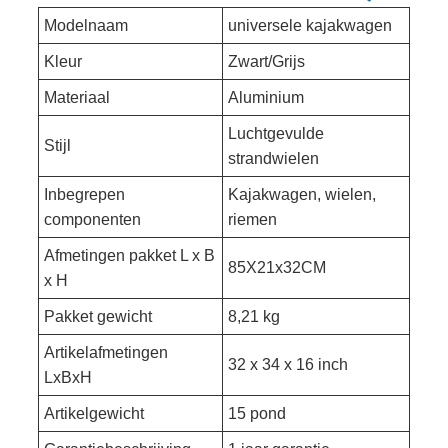
Modelnaam
universele kajakwagen
Kleur
‎Zwart/Grijs
Materiaal
‎Aluminium
‎Luchtgevulde
Stijl
strandwielen
Inbegrepen
Kajakwagen, wielen,
componenten
riemen
Afmetingen pakket L x B
85X21x32CM
x H
Pakket gewicht
‎8,21 kg
Artikelafmetingen
32 x 34 x 16 inch
LxBxH
Artikelgewicht
‎15 pond