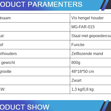
ctnaam
Vis hengel houder
MG-FAR-015
al:
Staal met gepoedercoa
of
Functie
elhouders
Zelflozende mand
t gewicht
800g
grootte
48*18*50 cm
Zwart
.W:
1,3 kg/0,8 kg