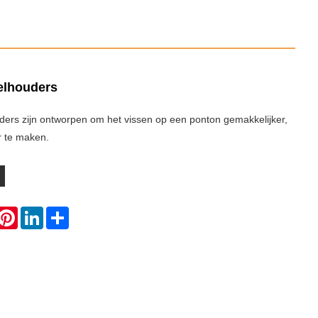
elhouders
ers zijn ontworpen om het vissen op een ponton gemakkelijker,
r te maken.
hatsApp
Pinterest
LinkedIn
Share