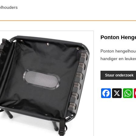
lhouders
Ponton Heng
Ponton hengelhoud
handiger en leuke
Stuur onderzoek
Facebook
X
W