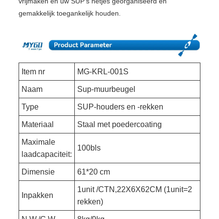
vrijmaken en uw SUP's netjes georganiseerd en
gemakkelijk toegankelijk houden.
Item nr
MG-KRL-001S
Naam
Sup-muurbeugel
Type
SUP-houders en -rekken
Materiaal
Staal met poedercoating
Maximale
100bls
laadcapaciteit:
Dimensie
61*20 cm
1unit /CTN,22X6X62CM (1unit=2
Inpakken
rekken)